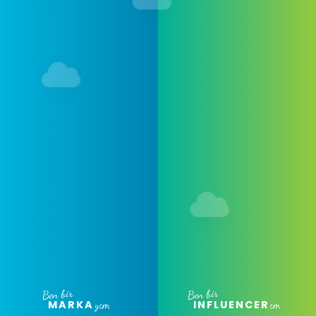
Ben bir
Ben bir
MARKA
yım
INFLUENCER
ım