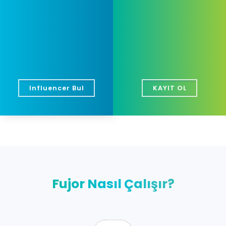
Influencer Bul
KAYIT OL
Fujor Nasıl Çalışır?