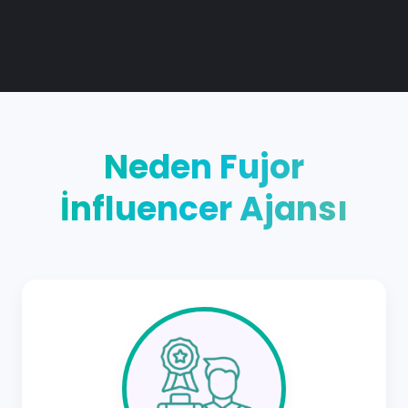
k
1
0
Influencer
Neden Fujor
İnfluencer Ajansı