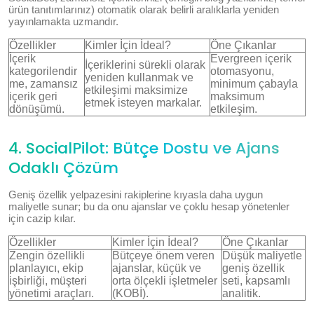
ürün tanıtımlarınız) otomatik olarak belirli aralıklarla yeniden
yayınlamakta uzmandır.
Özellikler
Kimler İçin İdeal?
Öne Çıkanlar
İçerik
Evergreen içerik
İçeriklerini sürekli olarak
kategorilendir
otomasyonu,
yeniden kullanmak ve
me, zamansız
minimum çabayla
etkileşimi maksimize
içerik geri
maksimum
etmek isteyen markalar.
dönüşümü.
etkileşim.
4. SocialPilot: Bütçe Dostu ve Ajans
Odaklı Çözüm
Geniş özellik yelpazesini rakiplerine kıyasla daha uygun
maliyetle sunar; bu da onu ajanslar ve çoklu hesap yönetenler
için cazip kılar.
Özellikler
Kimler İçin İdeal?
Öne Çıkanlar
Zengin özellikli
Bütçeye önem veren
Düşük maliyetle
planlayıcı, ekip
ajanslar, küçük ve
geniş özellik
işbirliği, müşteri
orta ölçekli işletmeler
seti, kapsamlı
yönetimi araçları.
(KOBİ).
analitik.