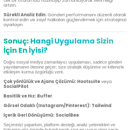
tek bir oturumda hazırlayıp zamanlayarak verimliliği
artırın.
Sürekli Analiz Edin:
Gönderi performansını düzenli olarak
kontrol edin ve zayıf halkaları güçlendirmek için stratejinizi
ayarlayın.
Sonuç: Hangi Uygulama Sizin
İçin En İyisi?
Doğru sosyal medya zamanlayıcı uygulaması, sadece gönderi
yayınlamanın ötesine geçer; size stratejik düşünme ve kitlenizle
etkileşim kurma özgürlüğü verir.
Çok yönlülük ve Ajans Çözümü:
Hootsuite
veya
SocialPilot
.
Basitlik ve Hız:
Buffer
.
Görsel Odaklı (Instagram/Pinterest):
Tailwind
.
İçerik Geri Dönüşümü:
SocialBee
.
Seçiminizi yaparken, platform desteği, analiz yetenekleri ve
bütçenizi göz önünde bulundurarak size en uygun olanı seçin.