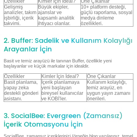
Özellikler
Kimler İçin İdeal?
Öne Çıkanlar
Gelişmiş
Büyük ekipler,
10+ platform desteği,
analizler, takım
ajanslar ve
güçlü raporlama, sosyal
işbirliği, içerik
kapsamlı analitik
medya dinleme
takvimi.
ihtiyacı olanlar.
özellikleri.
2. Buffer: Sadelik ve Kullanım Kolaylığı
Arayanlar İçin
Basit ve temiz arayüzü ile tanınan Buffer, özellikle yeni
başlayanlar ve küçük markalar için idealdir.
Özellikler
Kimler İçin İdeal?
Öne Çıkanlar
Basit planlama,
İçerik planlamaya
Kullanım kolaylığı,
yapay zeka
yeni başlayan
temiz arayüz, en
destekli gönderi
bireysel kullanıcılar
uygun yayın zamanı
asistanı.
ve KOBİ'ler.
önerileri.
3. SocialBee: Evergreen (Zamansız)
İçerik Otomasyonu İçin
SocialBee, zamansız içeriklerinizi (örneğin blog yazılarınız, temel