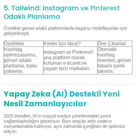
5. Tailwind: Instagram ve Pinterest
Odaklı Planlama
Özellikle görsel odaklı platformlarda başarıyı hedefleyenler için
geliştirilmiştir.
Özellikler
Kimler İçin İdeal?
Öne Çıkanlar
Hashtag
Otomatik
Instagram ve Pinterest'i
optimizasyonu,
hashtag
ana platform olarak
görsel odaklı
önerileri, görsel
kullanan e-ticaret ve
planlama, toplu
tabanlı içerik
yaşam tarzı markaları.
yükleme.
takvimi.
Yapay Zeka (AI) Destekli Yeni
Nesil Zamanlayıcılar
2025 trendleri, AI'ın sosyal medya yönetimindeki yerini
sağlamlaştırdığını gösteriyor. Bazı araçlar artık sadece
zamanlamakla kalmıyor, aynı zamanda içeriğinizi de optimize
ediyor: