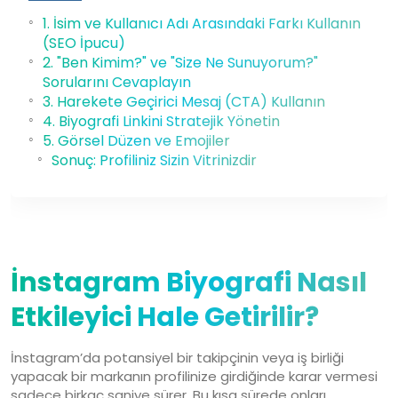
1. İsim ve Kullanıcı Adı Arasındaki Farkı Kullanın
(SEO İpucu)
2. "Ben Kimim?" ve "Size Ne Sunuyorum?"
Sorularını Cevaplayın
3. Harekete Geçirici Mesaj (CTA) Kullanın
4. Biyografi Linkini Stratejik Yönetin
5. Görsel Düzen ve Emojiler
Sonuç: Profiliniz Sizin Vitrinizdir
19 Oca, 2026
İnstagram Biyografi Nasıl
Etkileyici Hale Getirilir?
İnstagram’da potansiyel bir takipçinin veya iş birliği
yapacak bir markanın profilinize girdiğinde karar vermesi
sadece birkaç saniye sürer. Bu kısa sürede onları