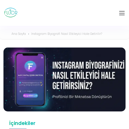
Ana Sayfa
İnstagram Biyografi Nasıl Etkileyici Hale Getirilir?
İçindekiler