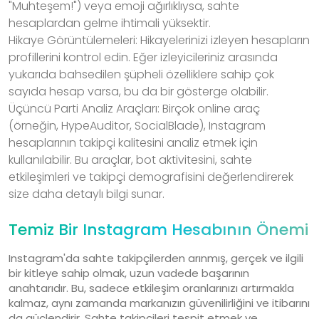
"Muhteşem!") veya emoji ağırlıklıysa, sahte
hesaplardan gelme ihtimali yüksektir.
Hikaye Görüntülemeleri: Hikayelerinizi izleyen hesapların
profillerini kontrol edin. Eğer izleyicileriniz arasında
yukarıda bahsedilen şüpheli özelliklere sahip çok
sayıda hesap varsa, bu da bir gösterge olabilir.
Üçüncü Parti Analiz Araçları: Birçok online araç
(örneğin, HypeAuditor, SocialBlade), Instagram
hesaplarının takipçi kalitesini analiz etmek için
kullanılabilir. Bu araçlar, bot aktivitesini, sahte
etkileşimleri ve takipçi demografisini değerlendirerek
size daha detaylı bilgi sunar.
Temiz Bir Instagram Hesabının Önemi
Instagram'da sahte takipçilerden arınmış, gerçek ve ilgili
bir kitleye sahip olmak, uzun vadede başarının
anahtarıdır. Bu, sadece etkileşim oranlarınızı artırmakla
kalmaz, aynı zamanda markanızın güvenilirliğini ve itibarını
da güçlendirir. Sahte takipçileri tespit etmek ve