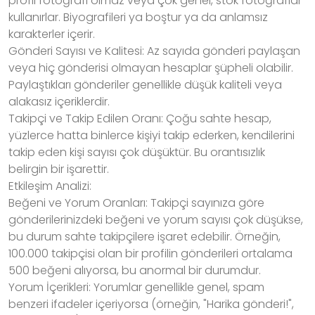
profil fotoğrafı olmaz veya çok genel, stok fotoğraflar
kullanırlar. Biyografileri ya boştur ya da anlamsız
karakterler içerir.
Gönderi Sayısı ve Kalitesi: Az sayıda gönderi paylaşan
veya hiç gönderisi olmayan hesaplar şüpheli olabilir.
Paylaştıkları gönderiler genellikle düşük kaliteli veya
alakasız içeriklerdir.
Takipçi ve Takip Edilen Oranı: Çoğu sahte hesap,
yüzlerce hatta binlerce kişiyi takip ederken, kendilerini
takip eden kişi sayısı çok düşüktür. Bu orantısızlık
belirgin bir işarettir.
Etkileşim Analizi:
Beğeni ve Yorum Oranları: Takipçi sayınıza göre
gönderilerinizdeki beğeni ve yorum sayısı çok düşükse,
bu durum sahte takipçilere işaret edebilir. Örneğin,
100.000 takipçisi olan bir profilin gönderileri ortalama
500 beğeni alıyorsa, bu anormal bir durumdur.
Yorum İçerikleri: Yorumlar genellikle genel, spam
benzeri ifadeler içeriyorsa (örneğin, "Harika gönderi!",