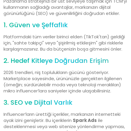
Pazarlama stratejinizi bir üst seviyeye taşımak için TCM’yi
kullanmanın sağladığı avantajlar, markanızın dijital
görünürlüğünü (SEO) ve güvenilirliğini doğrudan etkiler.
1. Güven ve Şeffaflık
Platformdaki tüm veriler birinci elden (TikTok'tan) geldiği
için, "sahte takipçi" veya "şişirilmiş etkileşim" gibi risklerle
karşılaşmazsınız. Bu da bütçenizin boşa gitmesini önler.
2. Hedef Kitleye Doğrudan Erişim
2026 trendleri, niş toplulukların gücünü gösteriyor.
Marketplace sayesinde, ürününüzle gerçekten ilgilenen
(örneğin; sürdürülebilir moda veya teknoloji meraklıları)
mikro influencer’lara saniyeler içinde ulaşabilirsiniz.
3. SEO ve Dijital Varlık
Influencer’ların ürettiği içerikler, markanızın internetteki
ayak izini genişletir. Bu içeriklerin
Spark Ads
ile
desteklenmesi veya web sitenize yönlendirme yapması,