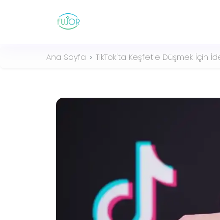
Ana Sayfa
TikTok'ta Keşfet'e Düşmek İçin İd