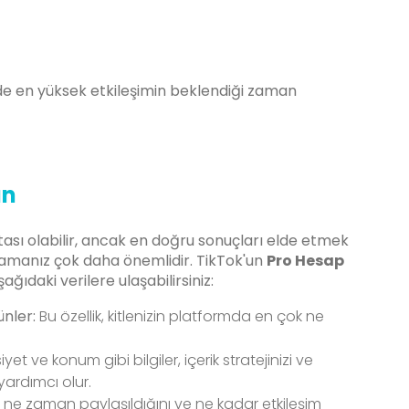
günde en yüksek etkileşimin beklendiği zaman
ın
tası olabilir, ancak en doğru sonuçları elde etmek
anlamanız çok daha önemlidir. TikTok'un
Pro Hesap
ağıdaki verilere ulaşabilirsiniz:
ünler:
Bu özellik, kitlenizin platformda en çok ne
iyet ve konum gibi bilgiler, içerik stratejinizi ve
ardımcı olur.
n ne zaman paylaşıldığını ve ne kadar etkileşim