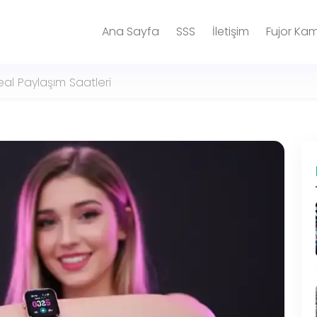
Ana Sayfa
SSS
İletişim
Fujor Ka
eal Paylaşım Saatleri