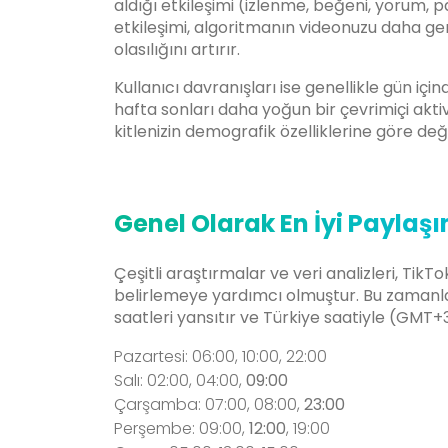
aldığı etkileşimi (izlenme, beğeni, yorum,
etkileşimi, algoritmanın videonuzu daha gen
olasılığını artırır.
Kullanıcı davranışları ise genellikle gün içi
hafta sonları daha yoğun bir çevrimiçi akt
kitlenizin demografik özelliklerine göre değiş
Genel Olarak En İyi Paylaş
Çeşitli araştırmalar ve veri analizleri, TikT
belirlemeye yardımcı olmuştur. Bu zamanlar
saatleri yansıtır ve Türkiye saatiyle (GMT+3
Pazartesi: 06:
00, 10:00, 22:00
Salı:
02:00, 04:00,
09:00
Çarşamba:
07:00, 08:00,
23:00
Perşembe:
09:00,
12:00
, 19:00