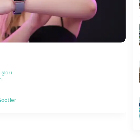
şları
ı
Saatler