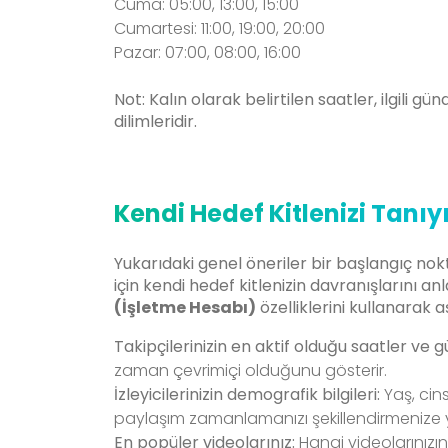
Cuma:
05:00, 13:00, 15:00
Cumartesi:
11:00, 19:00, 20:00
Pazar:
07:00, 08:00, 16:00
Not: Kalın olarak belirtilen saatler, ilgili 
dilimleridir.
Kendi Hedef Kitlenizi Tanıy
Yukarıdaki genel öneriler bir başlangıç nok
için kendi hedef kitlenizin davranışlarını 
(İşletme Hesabı)
özelliklerini kullanarak aş
Takipçilerinizin en aktif olduğu saatler ve g
zaman çevrimiçi olduğunu gösterir.
İzleyicilerinizin demografik bilgileri:
Yaş, cins
paylaşım zamanlamanızı şekillendirmenize y
En popüler videolarınız:
Hangi videolarınızı