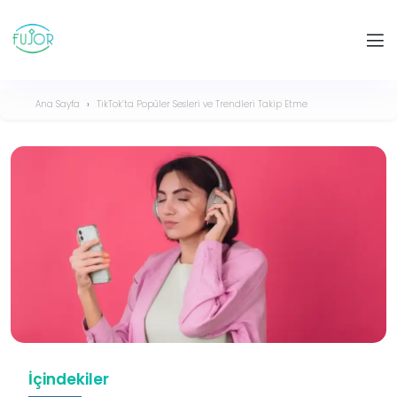
Ana Sayfa
TikTok’ta Popüler Sesleri ve Trendleri Takip Etme
İçindekiler