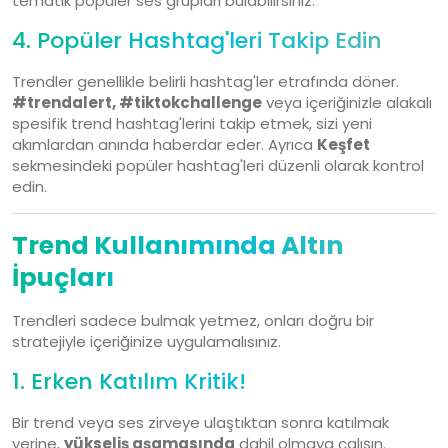
tematik popüler ses grupları bulabilirsiniz.
4. Popüler Hashtag'leri Takip Edin
Trendler genellikle belirli hashtag'ler etrafında döner.
#trendalert, #tiktokchallenge
veya içeriğinizle alakalı
spesifik trend hashtag'lerini takip etmek, sizi yeni
akımlardan anında haberdar eder. Ayrıca
Keşfet
sekmesindeki popüler hashtag'leri düzenli olarak kontrol
edin.
Trend Kullanımında Altın
İpuçları
Trendleri sadece bulmak yetmez, onları doğru bir
stratejiyle içeriğinize uygulamalısınız.
1. Erken Katılım Kritik!
Bir trend veya ses zirveye ulaştıktan sonra katılmak
yerine,
yükseliş aşamasında
dahil olmaya çalışın.