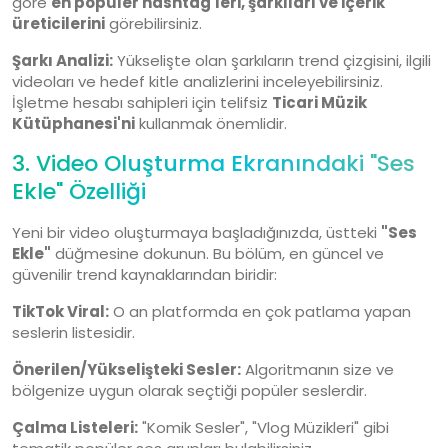
göre
en popüler hashtag'leri, şarkıları ve içerik
üreticilerini
görebilirsiniz.
Şarkı Analizi:
Yükselişte olan şarkıların trend çizgisini, ilgili
videoları ve hedef kitle analizlerini inceleyebilirsiniz.
İşletme hesabı sahipleri için telifsiz
Ticari Müzik
Kütüphanesi'ni
kullanmak önemlidir.
3. Video Oluşturma Ekranındaki "Ses
Ekle" Özelliği
Yeni bir video oluşturmaya başladığınızda, üstteki
"Ses
Ekle"
düğmesine dokunun. Bu bölüm, en güncel ve
güvenilir trend kaynaklarından biridir:
TikTok Viral:
O an platformda en çok patlama yapan
seslerin listesidir.
Önerilen/Yükselişteki Sesler:
Algoritmanın size ve
bölgenize uygun olarak seçtiği popüler seslerdir.
Çalma Listeleri:
"Komik Sesler", "Vlog Müzikleri" gibi