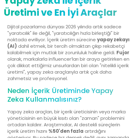
Yapay Zeka ile İçerik
Üretimi ve En İyi Araçlar
Dijital pazarlama dünyası 2026 yılında artık sadece
"yaratıcılık" ile değil, "yaratıcılığın hızla birleştiği" bir
noktada evriliyor. İçerik üretim sürecine
yapay zekayı
(AI)
dahil etmek, bir tercih olmaktan çıkıp rekabetçi
kalabilmek için mutlak bir zorunluluk haline geldi.
Fujor
olarak, markalarla influencer’ları bir araya getirirken en
çok dikkat ettiğimiz unsurlardan biri olan "nitelikli içerik
üretimi", yapay zeka araçlarıyla artık çok daha
zahmetsiz ve profesyonel.
Neden İçerik Üretiminde Yapay
Zeka Kullanmalısınız?
Yapay zeka araçları, bir içerik üreticisinin veya marka
yöneticisinin en büyük kısıtı olan "zaman" problemini
ortadan kaldırır. Araştırmalar, AI destekli süreçlerin
içerik üretim hızını
%50'den fazla
artırdığını
gösteriyor. Bu sadece hız demek değil; aynı zamanda