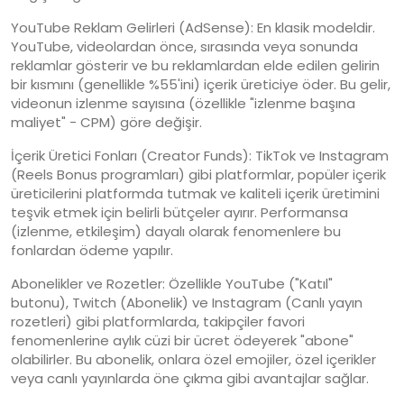
YouTube Reklam Gelirleri (AdSense): En klasik modeldir.
YouTube, videolardan önce, sırasında veya sonunda
reklamlar gösterir ve bu reklamlardan elde edilen gelirin
bir kısmını (genellikle %55'ini) içerik üreticiye öder. Bu gelir,
videonun izlenme sayısına (özellikle "izlenme başına
maliyet" - CPM) göre değişir.
İçerik Üretici Fonları (Creator Funds): TikTok ve Instagram
(Reels Bonus programları) gibi platformlar, popüler içerik
üreticilerini platformda tutmak ve kaliteli içerik üretimini
teşvik etmek için belirli bütçeler ayırır. Performansa
(izlenme, etkileşim) dayalı olarak fenomenlere bu
fonlardan ödeme yapılır.
Abonelikler ve Rozetler: Özellikle YouTube ("Katıl"
butonu), Twitch (Abonelik) ve Instagram (Canlı yayın
rozetleri) gibi platformlarda, takipçiler favori
fenomenlerine aylık cüzi bir ücret ödeyerek "abone"
olabilirler. Bu abonelik, onlara özel emojiler, özel içerikler
veya canlı yayınlarda öne çıkma gibi avantajlar sağlar.