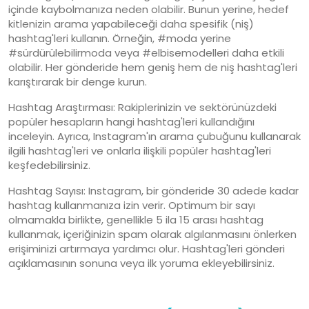
içinde kaybolmanıza neden olabilir. Bunun yerine, hedef
kitlenizin arama yapabileceği daha spesifik (niş)
hashtag'leri kullanın. Örneğin, #moda yerine
#sürdürülebilirmoda veya #elbisemodelleri daha etkili
olabilir. Her gönderide hem geniş hem de niş hashtag'leri
karıştırarak bir denge kurun.
Hashtag Araştırması: Rakiplerinizin ve sektörünüzdeki
popüler hesapların hangi hashtag'leri kullandığını
inceleyin. Ayrıca, Instagram'ın arama çubuğunu kullanarak
ilgili hashtag'leri ve onlarla ilişkili popüler hashtag'leri
keşfedebilirsiniz.
Hashtag Sayısı: Instagram, bir gönderide 30 adede kadar
hashtag kullanmanıza izin verir. Optimum bir sayı
olmamakla birlikte, genellikle 5 ila 15 arası hashtag
kullanmak, içeriğinizin spam olarak algılanmasını önlerken
erişiminizi artırmaya yardımcı olur. Hashtag'leri gönderi
açıklamasının sonuna veya ilk yoruma ekleyebilirsiniz.