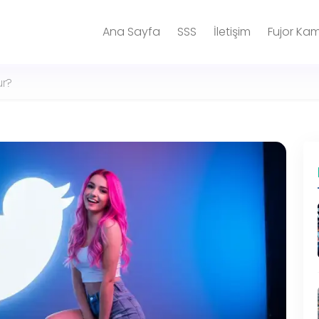
Ana Sayfa
SSS
İletişim
Fujor Ka
ur?