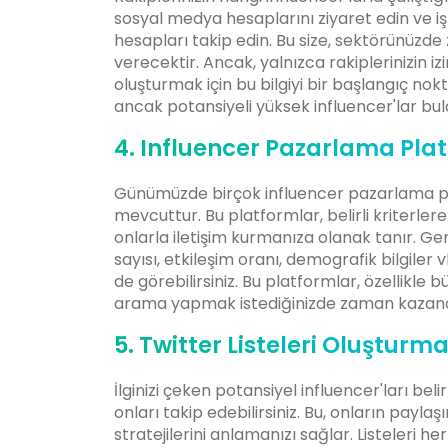
sosyal medya hesaplarını ziyaret edin ve iş b
hesapları takip edin. Bu size, sektörünüzde z
verecektir. Ancak, yalnızca rakiplerinizin iz
oluşturmak için bu bilgiyi bir başlangıç nok
ancak potansiyeli yüksek influencer'lar bulab
4. Influencer Pazarlama Pla
Günümüzde birçok influencer pazarlama pl
mevcuttur. Bu platformlar, belirli kriterle
onlarla iletişim kurmanıza olanak tanır. Gene
sayısı, etkileşim oranı, demografik bilgiler
de görebilirsiniz. Bu platformlar, özellikle
arama yapmak istediğinizde zaman kazandı
5. Twitter Listeleri Oluşturm
İlginizi çeken potansiyel influencer'ları bel
onları takip edebilirsiniz. Bu, onların payla
stratejilerini anlamanızı sağlar. Listeleri he