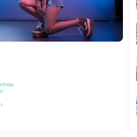
ırması
rı
rı