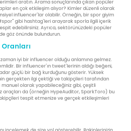
erimleri aratın. Arama sonuçlarında çıkan popüler
aplar en çok etkileşim alıyor? Kimler düzenli olarak
siyel influencer'lar olabilir. Örneğin, bir spor giyim
or" gibi hashtag'leri arayarak sporla ilgili içerik
espit edebilirsiniz. Ayrıca, sektörünüzdeki popüler
eri de göz önünde bulundurun.
m Oranları
r zaman iyi bir influencer olduğu anlamına gelmez.
lidir. Bir influencer'ın tweet'lerinin aldığı beğeni,
kadar güçlü bir bağ kurduğunu gösterir. Yüksek
in gerçekten ilgi çektiği ve takipçileri tarafından
 manuel olarak yapabileceğiniz gibi, çeşitli
iz araçları da (örneğin HypeAuditor, SparkToro) bu
 takipçileri tespit etmenize ve gerçek etkileşimleri
ını incelemek de size yol gösterebilir. Rakiplerinizin