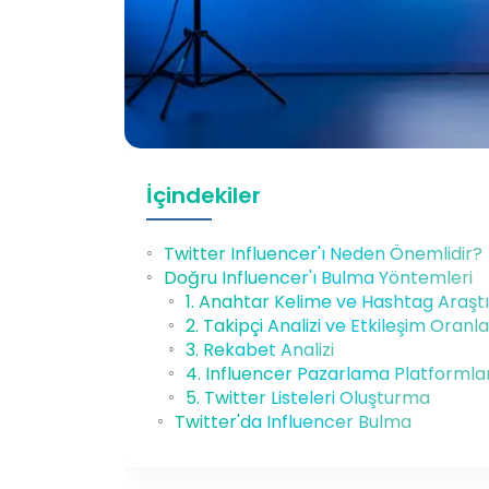
İçindekiler
Twitter Influencer'ı Neden Önemlidir?
Doğru Influencer'ı Bulma Yöntemleri
1. Anahtar Kelime ve Hashtag Araşt
2. Takipçi Analizi ve Etkileşim Oranla
3. Rekabet Analizi
4. Influencer Pazarlama Platformla
5. Twitter Listeleri Oluşturma
Twitter'da Influencer Bulma