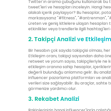
Twitter'ın arama çubuğunu kullanarak bu t
tweet'leri ve hesapları inceleyin. Hangi hes
alakalı içerik paylaşıyor? Bu hesaplar, potan
markasıysanız "#fitness", "#antrenman", "#sp
üreten ve geniş kitlelere ulaşan hesapları t
etkinlikler veya trendlerle ilgili hashtag'l
2. Takipçi Analizi ve Etkileşi
Bir hesabın çok sayıda takipçisi olması, he
Etkileşim oranı, takipçi sayısından daha önem
retweet ve yorum sayısı, takipçileriyle ne 
etkileşim oranına sahip hesaplar, içeriklerin
değerli bulunduğu anlamına gelir. Bu analizi
influencer pazarlama platformları ve anal
verileri size sağlayabilir. Bu araçlar, sahte
görmenize yardımcı olur.
3. Rekabet Analizi
Rakiplerinizin hangi influencer'larla çalıştığ