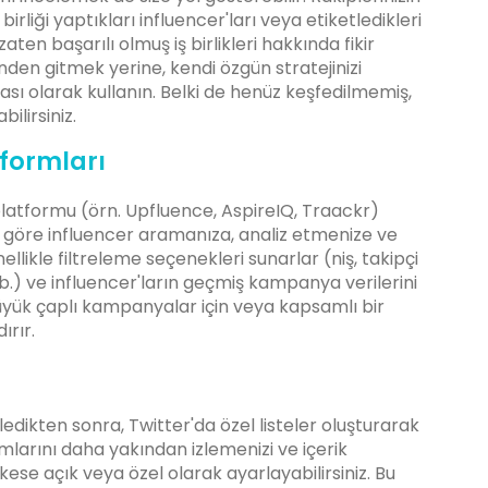
irliği yaptıkları influencer'ları veya etiketledikleri
aten başarılı olmuş iş birlikleri hakkında fikir
inden gitmek yerine, kendi özgün stratejinizi
tası olarak kullanın. Belki de henüz keşfedilmemiş,
ilirsiniz.
tformları
atformu (örn. Upfluence, AspireIQ, Traackr)
re göre influencer aramanıza, analiz etmenize ve
llikle filtreleme seçenekleri sunarlar (niş, takipçi
 vb.) ve influencer'ların geçmiş kampanya verilerini
 büyük çaplı kampanyalar için veya kapsamlı bir
rır.
a
irledikten sonra, Twitter'da özel listeler oluşturarak
şımlarını daha yakından izlemenizi ve içerik
rkese açık veya özel olarak ayarlayabilirsiniz. Bu